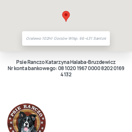
Gralewo 102H/ Gorzów Wlkp. 66–431 Santok
Psie Ranczo Katarzyna Halaba-Bruzdewicz
Nr konta bankowego: 08 1020 1967 0000 8202 0169
4132